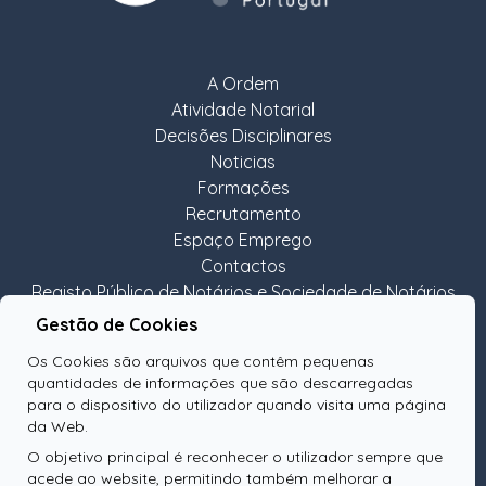
A Ordem
Atividade Notarial
Decisões Disciplinares
Noticias
Formações
Recrutamento
Espaço Emprego
Contactos
Registo Público de Notários e Sociedade de Notários
Revista
Gestão de Cookies
Os Cookies são arquivos que contêm pequenas
quantidades de informações que são descarregadas
para o dispositivo do utilizador quando visita uma página
da Web.
NEWSLETTER
O objetivo principal é reconhecer o utilizador sempre que
acede ao website, permitindo também melhorar a